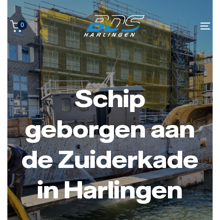
Skip
Skip
to
0
links
primary
Tog
navigation
nav
Skip
to
content
Schip
geborgen aan
de Zuiderkade
in Harlingen