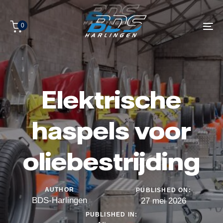
Skip
Skip
to
0
links
primary
Tog
navigation
nav
Skip
to
content
Elektrische
haspels voor
oliebestrijding
AUTHOR
PUBLISHED ON:
BDS-Harlingen
27 mei 2026
PUBLISHED IN: