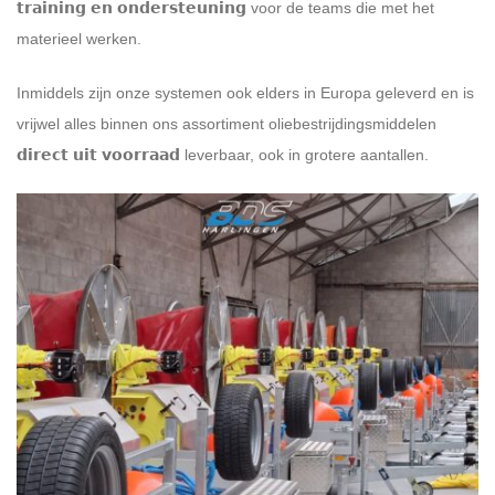
𝘁𝗿𝗮𝗶𝗻𝗶𝗻𝗴 𝗲𝗻 𝗼𝗻𝗱𝗲𝗿𝘀𝘁𝗲𝘂𝗻𝗶𝗻𝗴 voor de teams die met het
materieel werken.
Inmiddels zijn onze systemen ook elders in Europa geleverd en is
vrijwel alles binnen ons assortiment oliebestrijdingsmiddelen
𝗱𝗶𝗿𝗲𝗰𝘁 𝘂𝗶𝘁 𝘃𝗼𝗼𝗿𝗿𝗮𝗮𝗱 leverbaar, ook in grotere aantallen.