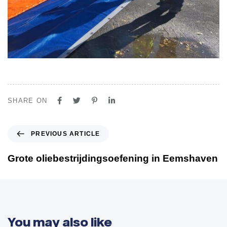
SHARE ON
P
PREVIOUS ARTICLE
r
e
Grote oliebestrijdingsoefening in Eemshaven
v
i
o
u
s
You may also like
A