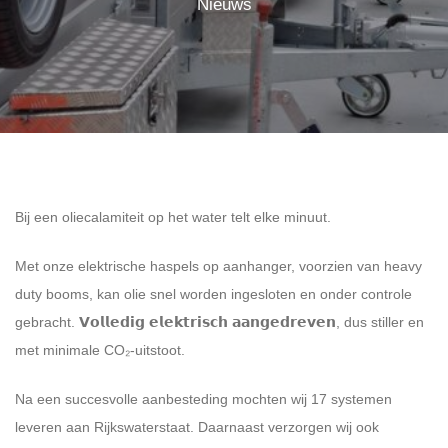
Nieuws
Bij een oliecalamiteit op het water telt elke minuut.
Met onze elektrische haspels op aanhanger, voorzien van heavy
duty booms, kan olie snel worden ingesloten en onder controle
gebracht. 𝗩𝗼𝗹𝗹𝗲𝗱𝗶𝗴 𝗲𝗹𝗲𝗸𝘁𝗿𝗶𝘀𝗰𝗵 𝗮𝗮𝗻𝗴𝗲𝗱𝗿𝗲𝘃𝗲𝗻, dus stiller en
met minimale CO₂-uitstoot.
Na een succesvolle aanbesteding mochten wij 17 systemen
leveren aan Rijkswaterstaat. Daarnaast verzorgen wij ook