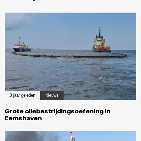
r
t
i
c
l
e
3 jaar geleden
Nieuws
Grote oliebestrijdingsoefening in
Eemshaven