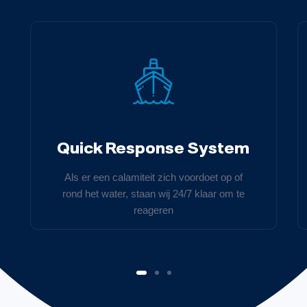
Quick Response System
Als er een calamiteit zich voordoet op of
rond het water, staan wij 24/7 klaar om te
reageren