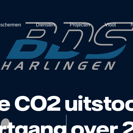
eschermen
Diensten
Projecten
Vloot
e CO2 uitstoo
rtgang over 