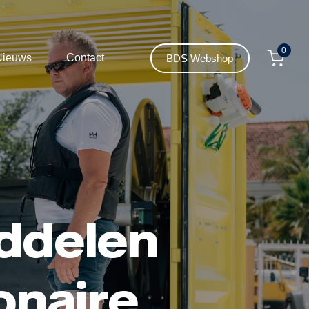
0
Nieuws
Contact
BDS Webshop
iddelen
naire