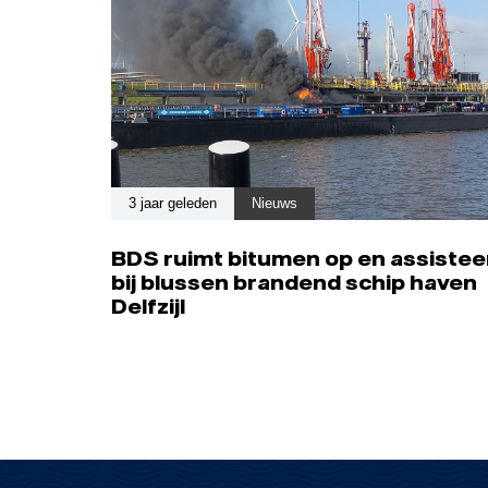
3 jaar geleden
Nieuws
BDS ruimt bitumen op en assistee
bij blussen brandend schip haven
Delfzijl