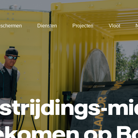
eschermen
Diensten
Projecten
Vloot
strijdings-m
ekomen op Bo