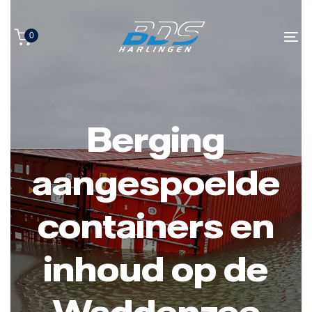
Skip
Skip
to
0
links
primary
Tog
navigation
nav
Skip
to
content
Berging
aangespoelde
containers en
inhoud op de
Waddenzee