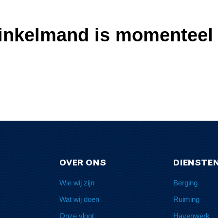
inkelmand is momenteel 
OVER ONS
DIENSTE
Wie wij zijn
Berging
Wat wij doen
Ruiming
Onze vloot
Havenwerk