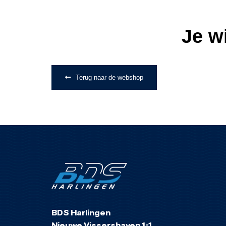
Je w
Terug naar de webshop
BDS Harlingen
Nieuwe Vissershaven 1-1